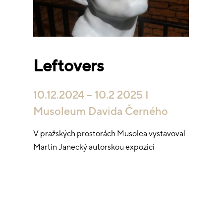
Leftovers
10.12.2024 – 10.2 2025 I
Musoleum Davida Černého
V pražských prostorách Musolea vystavoval
Martin Janecký autorskou expozici
Leftovers.