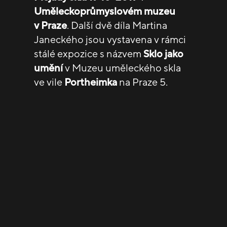
Uměleckoprůmyslovém muzeu
v Praze
. Další dvě díla Martina
Janeckého jsou vystavena v rámci
stálé expozice s názvem
Sklo jako
umění
v Muzeu uměleckého skla
ve vile
Portheimka
na Praze 5.
Dílo Martina Janeckého je rovněž
k vidění na výstavě
Bylo nebylo
nebylo bylo: Sklo
v zóně pro umění
8smička
v Humpolci prodloužené
do 20. září 2020. Výstava
představuje sklo volné i užitné,
historické i současné, jež nějakým
způsobem ilustruje obecnější