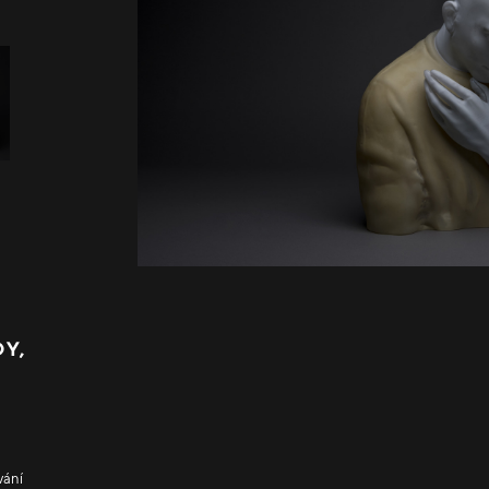
Y,
vání